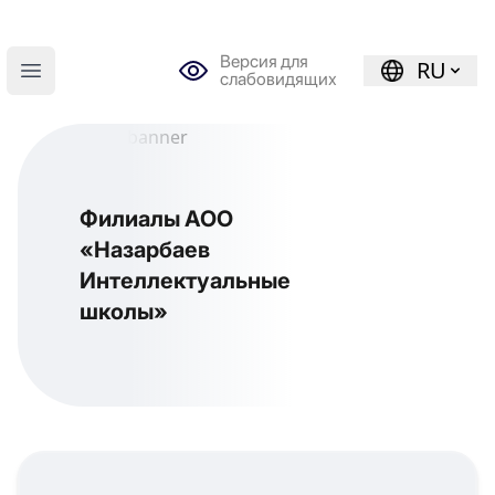
Версия для
RU
слабовидящих
Open main menu
Филиалы АОО
«Назарбаев
Интеллектуальные
школы»