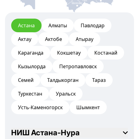
Тараз
Шымкент
Астана
Алматы
Павлодар
Актау
Актобе
Атырау
Караганда
Кокшетау
Костанай
Кызылорда
Петропавловск
Семей
Талдыкорган
Тараз
Туркестан
Уральск
Усть-Каменогорск
Шымкент
НИШ Астана-Нура