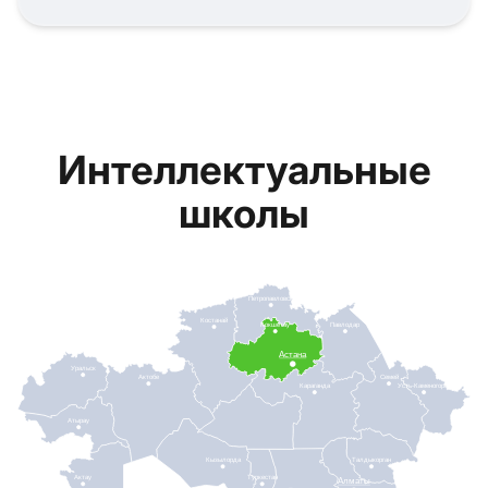
Интеллектуальные
школы
Петропавловск
Костанай
Кокшетау
Павлодар
Астана
Уральск
Актобе
Семей
Караганда
Усть-Каменогорск
Атырау
Кызылорда
Талдыкорган
Актау
Туркестан
Алматы