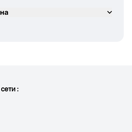
на
сети :