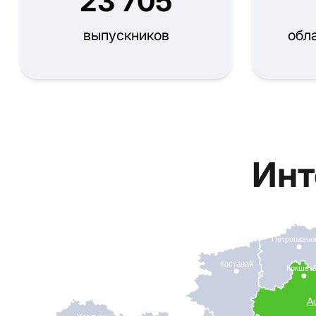
23 705
выпускников
обл
Инт
Петропавло
Костанай
Кокшет
А