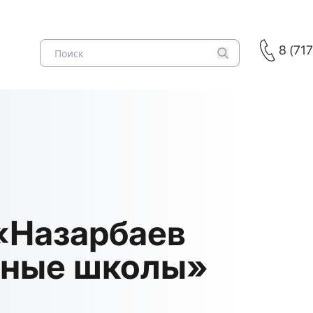
8 (71
«Назарбаев
ьные школы»