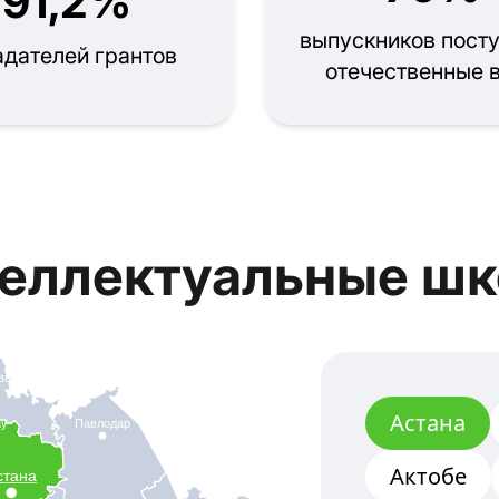
91,2%
выпускников посту
адателей грантов
отечественные 
еллектуальные ш
вск
Астана
ау
Павлодар
Актобе
стана