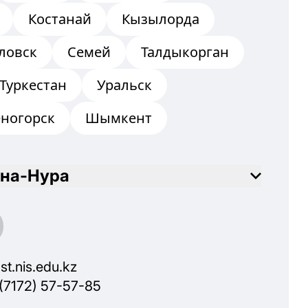
Костанай
Кызылорда
ловск
Семей
Талдыкорган
Туркестан
Уральск
еногорск
Шымкент
на-Нура
st.nis.edu.kz
(7172) 57-57-85