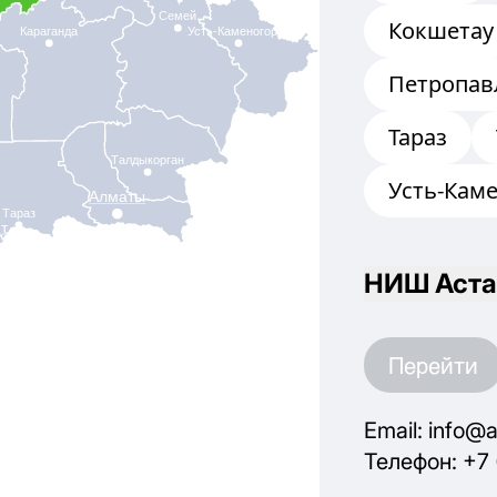
Семей
Кокшетау
Караганда
Усть-Каменогорск
Петропав
Тараз
Талдыкорган
Усть-Кам
Алматы
Тараз
т
НИШ Аста
Перейти
Email: info@a
Телефон: +7 