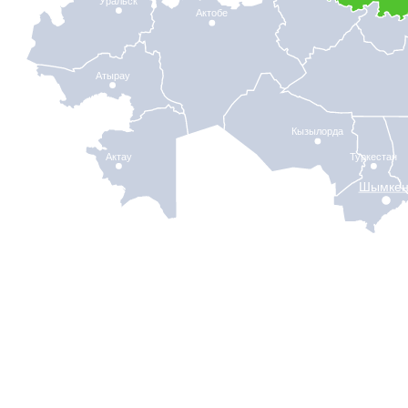
Уральск
Актобе
Атырау
Кызылорда
Актау
Туркестан
Шымкен