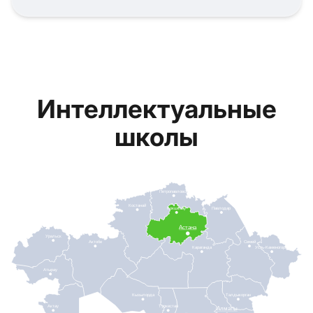
Интеллектуальные
школы
Петропавловск
Костанай
Кокшетау
Павлодар
Астана
Уральск
Актобе
Семей
Караганда
Усть-Каменогорск
Атырау
Кызылорда
Талдыкорган
Актау
Туркестан
Алматы