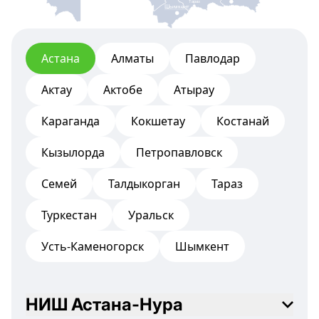
Тараз
Шымкент
Астана
Алматы
Павлодар
Актау
Актобе
Атырау
Караганда
Кокшетау
Костанай
Кызылорда
Петропавловск
Семей
Талдыкорган
Тараз
Туркестан
Уральск
Усть-Каменогорск
Шымкент
НИШ Астана-Нура