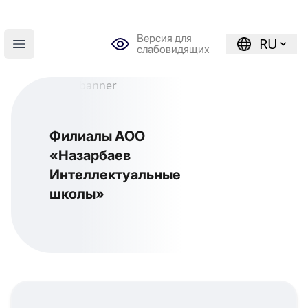
Версия для
RU
слабовидящих
Open main menu
Филиалы АОО
«Назарбаев
Интеллектуальные
школы»