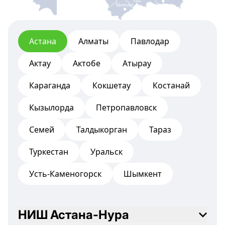
Тараз
Шымкент
Астана
Алматы
Павлодар
Актау
Актобе
Атырау
Караганда
Кокшетау
Костанай
Кызылорда
Петропавловск
Семей
Талдыкорган
Тараз
Туркестан
Уральск
Усть-Каменогорск
Шымкент
НИШ Астана-Нура