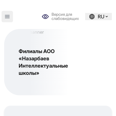
Версия для
RU
слабовидящих
Open main menu
Филиалы АОО
«Назарбаев
Интеллектуальные
школы»