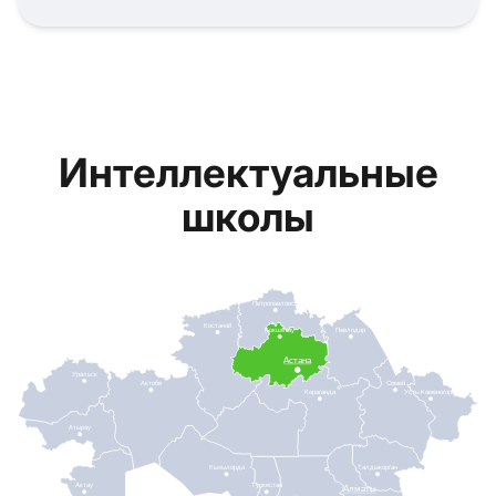
Интеллектуальные
школы
Петропавловск
Костанай
Кокшетау
Павлодар
Астана
Уральск
Актобе
Семей
Караганда
Усть-Каменогорск
Атырау
Кызылорда
Талдыкорган
Актау
Туркестан
Алматы