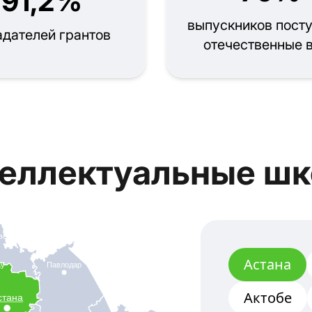
91,2%
выпускников посту
адателей грантов
отечественные 
еллектуальные ш
вск
Астана
ау
Павлодар
Актобе
стана