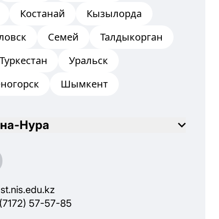
Костанай
Кызылорда
ловск
Семей
Талдыкорган
Туркестан
Уральск
еногорск
Шымкент
на-Нура
st.nis.edu.kz
(7172) 57-57-85