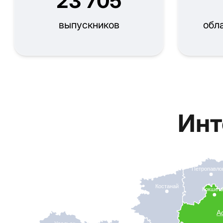
23 705
выпускников
обл
Инт
Петропавло
Костанай
Кокшет
А