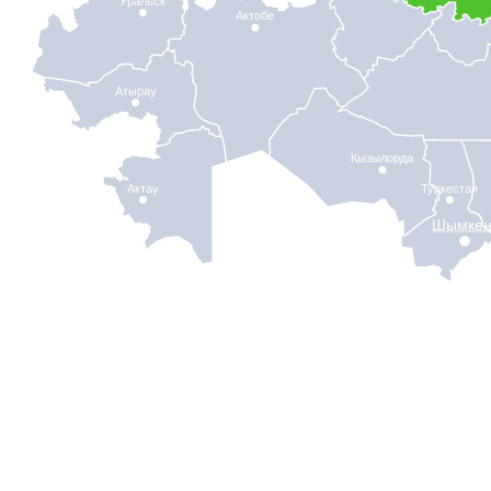
Уральск
Актобе
Атырау
Кызылорда
Актау
Туркестан
Шымкен