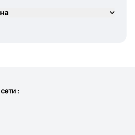
на
сети :