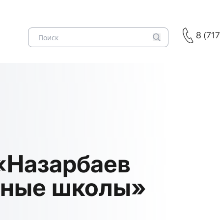
8 (71
«Назарбаев
ьные школы»