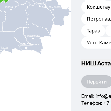
Семей
Кокшетау
Караганда
Усть-Каменогорск
Петропав
Тараз
Талдыкорган
Усть-Кам
Алматы
Тараз
т
НИШ Аста
Перейти
Email: info@a
Телефон: +7 