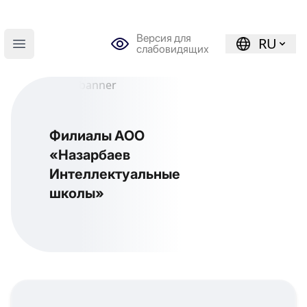
Версия для
RU
слабовидящих
Open main menu
Филиалы АОО
«Назарбаев
Интеллектуальные
школы»