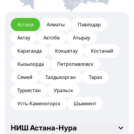
Тараз
Шымкент
Астана
Алматы
Павлодар
Актау
Актобе
Атырау
Караганда
Кокшетау
Костанай
Кызылорда
Петропавловск
Семей
Талдыкорган
Тараз
Туркестан
Уральск
Усть-Каменогорск
Шымкент
НИШ Астана-Нура