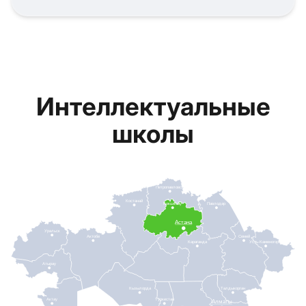
Интеллектуальные
школы
Петропавловск
Костанай
Кокшетау
Павлодар
Астана
Уральск
Актобе
Семей
Караганда
Усть-Каменогорск
Атырау
Кызылорда
Талдыкорган
Актау
Туркестан
Алматы