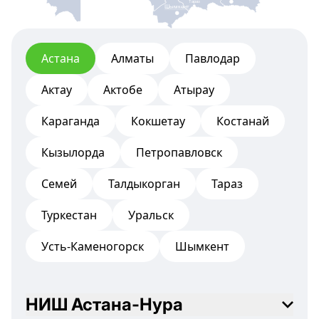
Тараз
Шымкент
Астана
Алматы
Павлодар
Актау
Актобе
Атырау
Караганда
Кокшетау
Костанай
Кызылорда
Петропавловск
Семей
Талдыкорган
Тараз
Туркестан
Уральск
Усть-Каменогорск
Шымкент
НИШ Астана-Нура