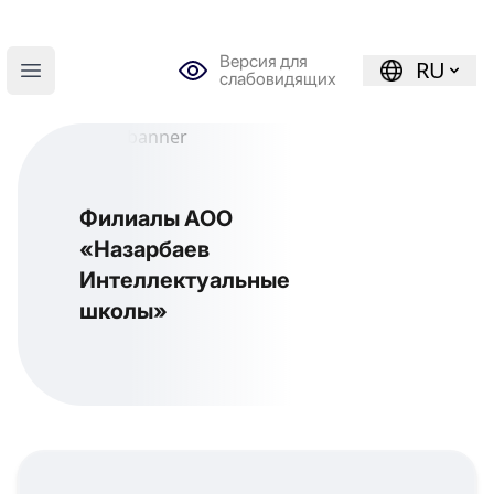
Версия для
RU
слабовидящих
Open main menu
Филиалы АОО
«Назарбаев
Интеллектуальные
школы»