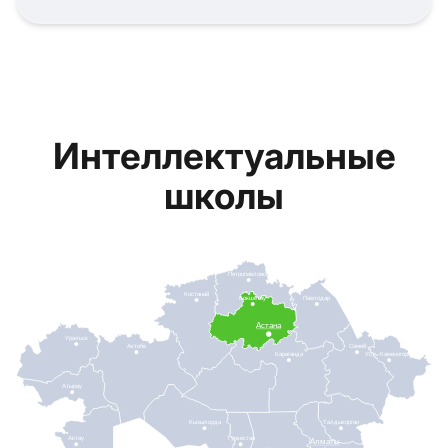
Интеллектуальные
школы
Петропавловск
Костанай
Кокшетау
Павлодар
Астана
Уральск
Актобе
Семей
Караганда
Усть-Каменогорск
Атырау
Кызылорда
Талдыкорган
Актау
Туркестан
Алматы