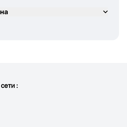
на
сети :