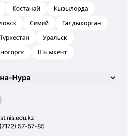
Костанай
Кызылорда
ловск
Семей
Талдыкорган
Туркестан
Уральск
еногорск
Шымкент
на-Нура
st.nis.edu.kz
(7172) 57-57-85