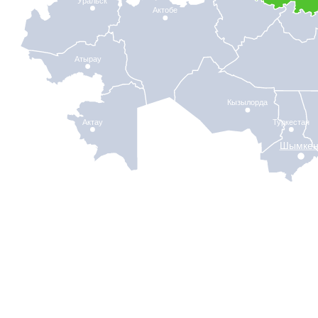
Уральск
Актобе
Атырау
Кызылорда
Актау
Туркестан
Шымкен