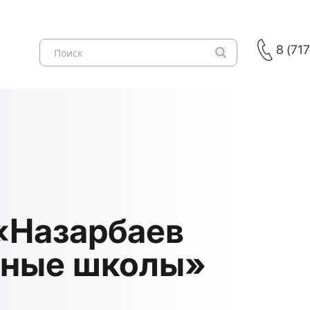
8 (71
«Назарбаев
ьные школы»