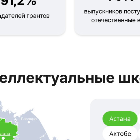
91,2%
выпускников посту
адателей грантов
отечественные 
еллектуальные ш
вск
Астана
ау
Павлодар
Актобе
стана