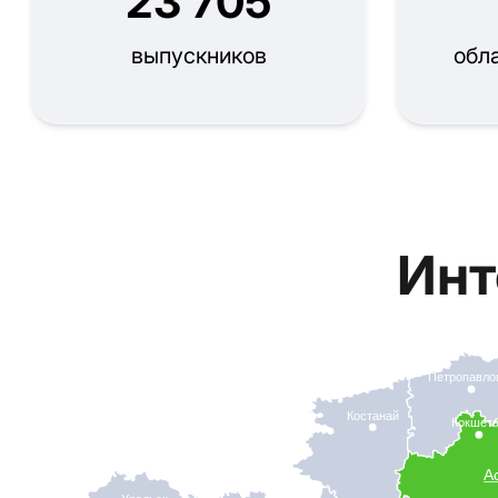
23 705
выпускников
обл
Инт
Петропавло
Костанай
Кокшет
А