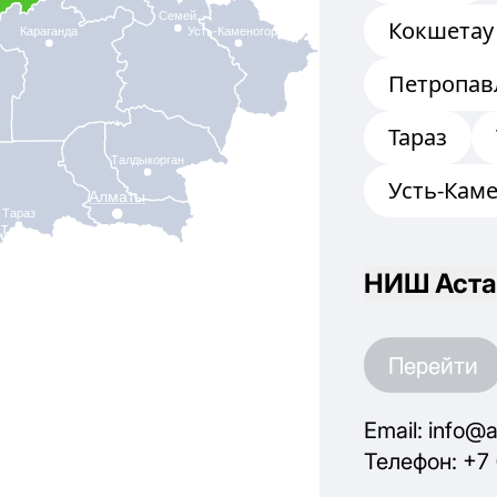
Семей
Кокшетау
Караганда
Усть-Каменогорск
Петропав
Тараз
Талдыкорган
Усть-Кам
Алматы
Тараз
т
НИШ Аста
Перейти
Email: info@a
Телефон: +7 