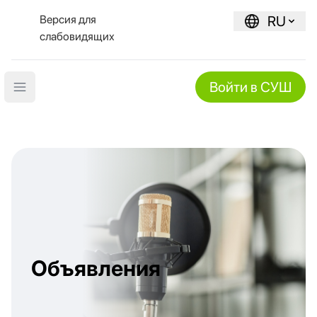
Версия для
RU
слабовидящих
Войти в СУШ
Open main menu
Объявления