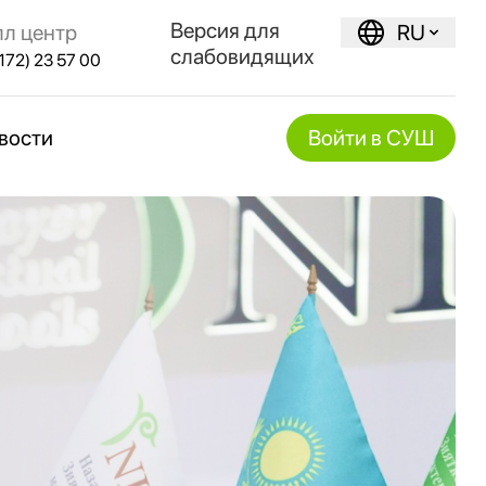
Версия для
лл центр
RU
слабовидящих
172) 23 57 00
вости
Войти в СУШ