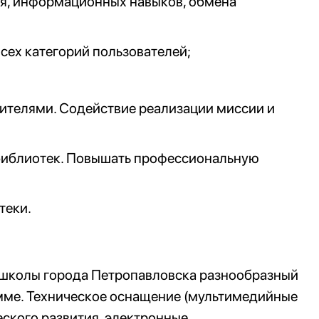
ия, информационных навыков, обмена
сех категорий пользователей;
чителями. Содействие реализации миссии и
библиотек. Повышать профессиональную
теки.
 школы города Петропавловска разнообразный
мме. Техническое оснащение (мультимедийные
еского развития, электронные