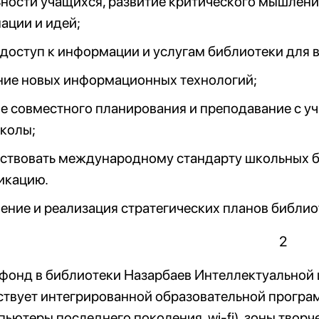
ности учащихся, развитие критического мышлен
ации и идей;
доступ к информации и услугам библиотеки для в
ние новых информационных технологий;
е совместного планирования и преподавание с у
колы;
тствовать международному стандарту школьных 
икацию.
ение и реализация стратегических планов библио
фонд в библиотеки Назарбаев Интеллектуальной
ствует интегрированной образовательной програ
пьютеры последнего поколения, wi-fi), зоны творч