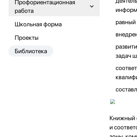
деятель
Профориентационная
информ
работа
равный 
Школьная форма
внедре
Проекты
развити
Библиотека
задач ш
соотве
квалиф
составл
Книжный 
и соответ
зоны, ком