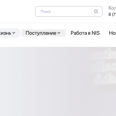
Ко
8 (7
жизнь
Поступление
Работа в NIS
Но