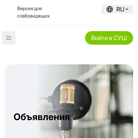
Версия для
RU
слабовидящих
Войти в СУШ
Open main menu
Объявления