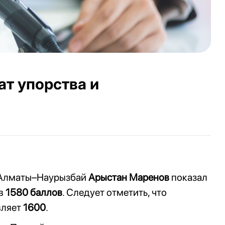
ат упорства и
ы Алматы–Наурызбай
Арыстан Маренов
показал
ав
1580 баллов
. Следует отметить, что
вляет
1600
.