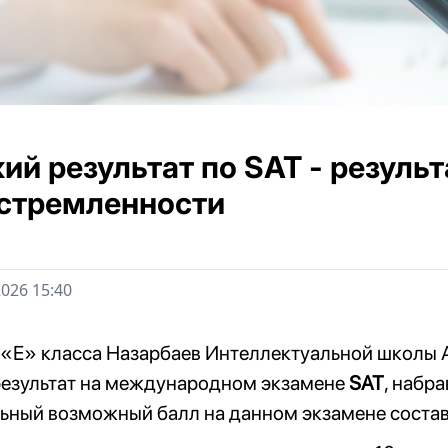
ий результат по SAT - результ
стремленности
026 15:40
1 «Е» класса Назарбаев Интеллектуальной школ
результат на международном экзамене
SAT
, набр
ьный возможный балл на данном экзамене соста