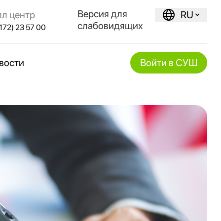
Версия для
лл центр
RU
слабовидящих
172) 23 57 00
вости
Войти в СУШ