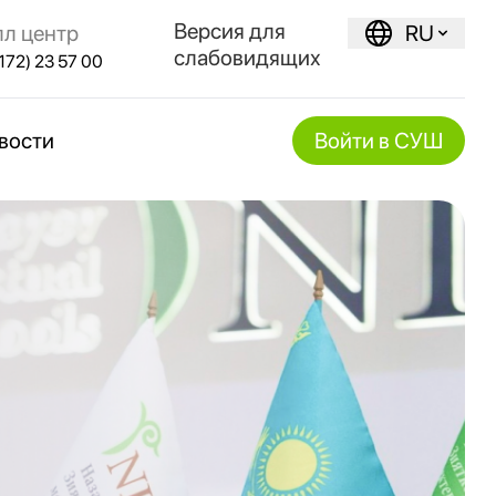
Версия для
лл центр
RU
слабовидящих
172) 23 57 00
вости
Войти в СУШ