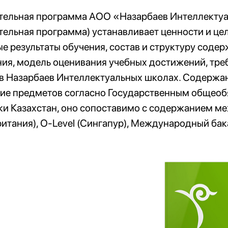
тельная программа АОО «Назарбаев Интеллектуа
ельная программа) устанавливает ценности и це
 результаты обучения, состав и структуру соде
ия, модель оценивания учебных достижений, тре
 в Назарбаев Интеллектуальных школах. Содержа
ие предметов согласно Государственным общеоб
ки Казахстан, оно сопоставимо с содержанием м
итания), О-Level (Сингапур), Международный бакал