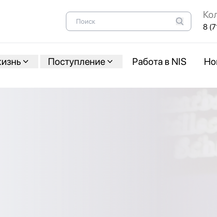
Ко
8 (7
жизнь
Поступление
Работа в NIS
Но