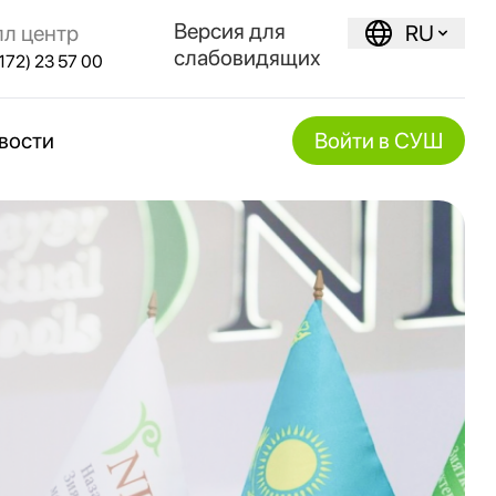
Версия для
лл центр
RU
слабовидящих
172) 23 57 00
вости
Войти в СУШ