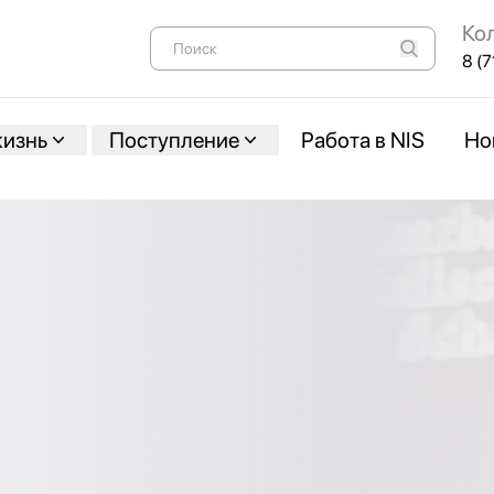
Ко
8 (7
жизнь
Поступление
Работа в NIS
Но