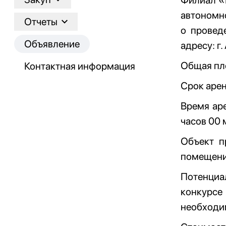
Филиал «
автономн
Отчеты
о провед
Объявление
адресу: г.
Общая пло
Контактная информация
Срок арен
Время аре
часов 00 
Объект п
помещени
Потенциа
конкурсе
необходим