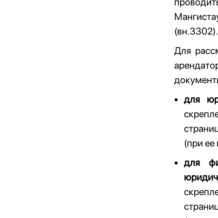
проводить
Мангистау
(вн.3302).
Для расс
арендато
документ
для юр
скрепле
страни
(при ее
для фи
юридич
скрепле
страни