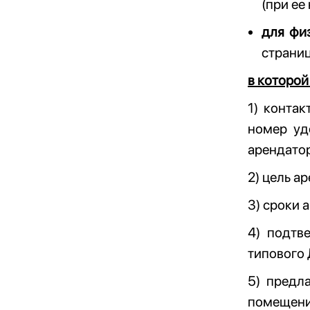
(при ее
для фи
страниц
в которой
1) конта
номер уд
арендатор
2) цель а
3) сроки 
4) подтв
типового
5) предл
помещени