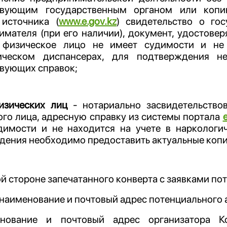
твующим государственным органом или копи
 источника (
www.e.gov.kz
) свидетельство о го
мателя (при его наличии), документ, удостове
 физическое лицо не имеет судимости и не
ическом диспансерах, для подтверждения н
твующих справок;
изических лиц
- нотариально засвидетельство
го лица, адресную справку из системы портала
димости и не находится на учете в наркологи
дения необходимо предоставить актуальные копи
й стороне запечатанного конверта с заявками по
 наименование и почтовый адрес потенциального 
нование и почтовый адрес организатора Ко