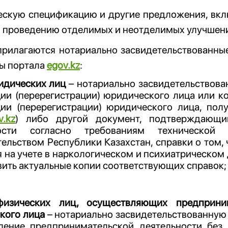
ческую спецификацию и другие предложения, вк
 проведению отделимых и неотделимых улучшений
 прилагаются нотариально засвидетельствованн
мы портала
egov.kz
:
идических лиц
– нотариально засвидетельствова
ции (перерегистрации) юридического лица или к
ции (перерегистрации) юридического лица, пол
v.kz
) либо другой документ, подтверждающ
ности согласно требованиям техническо
ельством Республики Казахстан, справки о том, 
 на учете в наркологическом и психиатрическо
ить актуальные копии соответствующих справок;
изических лиц, осуществляющих предприним
кого лица
– нотариально засвидетельствованную
ление предпринимательской деятельности без 