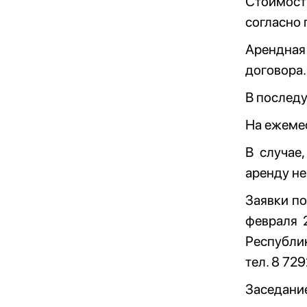
Стоимость
согласно
Арендная 
договора.
В последу
На ежемес
В случае
аренду не
Заявки по
февраля 
Республик
тел. 8 72
Заседани