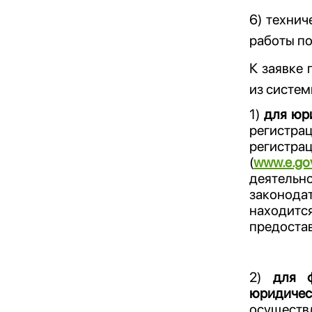
6) техни
работы по
К заявке
из систе
1)
для юр
регистра
регистра
(
www.e.go
деятель
законодат
находится
предостав
2)
для ф
юридичес
осуществ