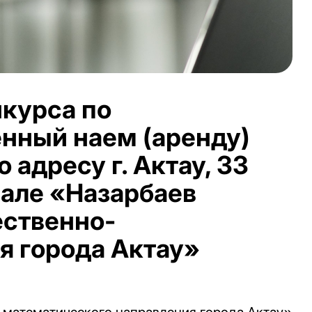
нкурса по
нный наем (аренду)
 адресу г. Актау, 33
иале «Назарбаев
ественно-
я города Актау»