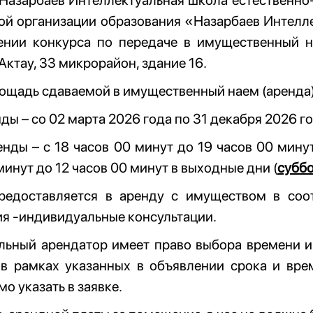
Назарбаев Интеллектуальная школа естественно
ой организации образования «Назарбаев Интелл
ении конкурса по передаче в имущественный н
 Актау, 33 микрорайон, здание 16.
щадь сдаваемой в имущественный наем (аренда) 
ды – со 02 марта 2026 года по 31 декабря 2026 го
нды – с 18 часов 00 минут до 19 часов 00 минут
минут до 12 часов 00 минут в выходные дни (
суббо
редоставляется в аренду с имуществом в соо
я -индивидуальные консультации.
льный арендатор имеет право выбора времени и 
 в рамках указанных в объявлении срока и вре
о указать в заявке.