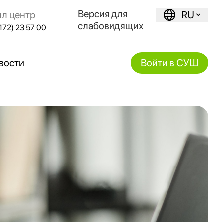
Версия для
лл центр
RU
слабовидящих
172) 23 57 00
вости
Войти в СУШ