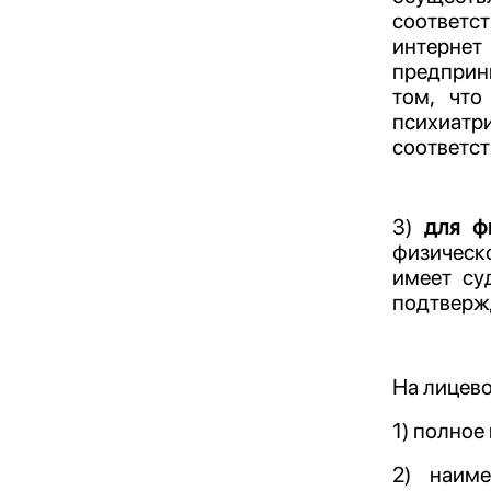
соответс
интернет
предприни
том, что
психиатр
соответс
3)
для ф
физическо
имеет су
подтверж
На лицево
1) полное
2) наиме