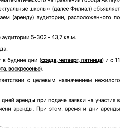
-математического направления города Актау»
ектуальные школы» (далее Филиал) объявляет
аем (аренду) аудитории, расположенного по
аудитории 5-302 - 43,7 кв.м.
да.
 в будние дни (
среда, четверг, пятница
) и с 11
та, воскресенье
).
тветствии с целевым назначением нежилого
дней аренды при подаче заявки на участия в
мени аренды. При этом, время и дни аренды