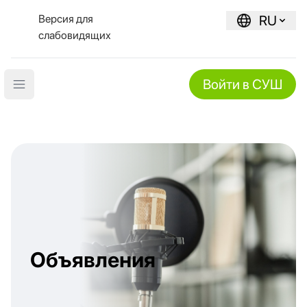
Версия для
RU
слабовидящих
Войти в СУШ
Open main menu
Объявления