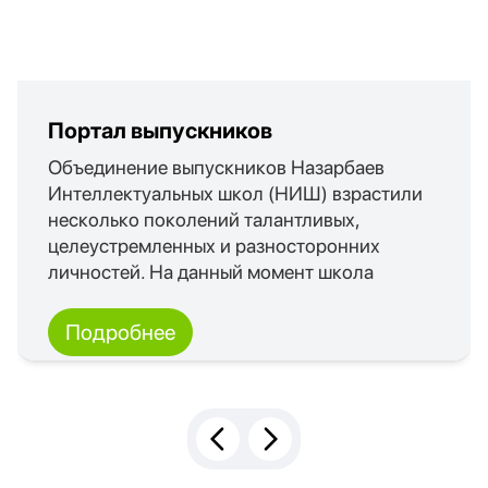
Портал выпускников
Объединение выпускников Назарбаев
Интеллектуальных школ (НИШ) взрастили
несколько поколений талантливых,
целеустремленных и разносторонних
личностей. На данный момент школа
выпустила более 10 000 учащихся. Нас
много и каждый из нас выбирает свой путь
Подробнее
развития!