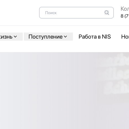
Ко
8 (7
жизнь
Поступление
Работа в NIS
Но