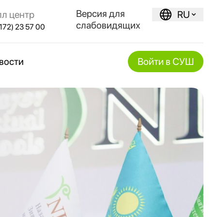
Версия для
лл центр
RU
слабовидящих
172) 23 57 00
вости
Войти в СУШ