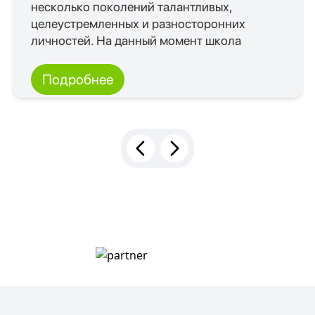
несколько поколений талантливых,
целеустремленных и разносторонних
личностей. На данный момент школа
выпустила более 10 000 учащихся. Нас
много и каждый из нас выбирает свой путь
Подробнее
развития!