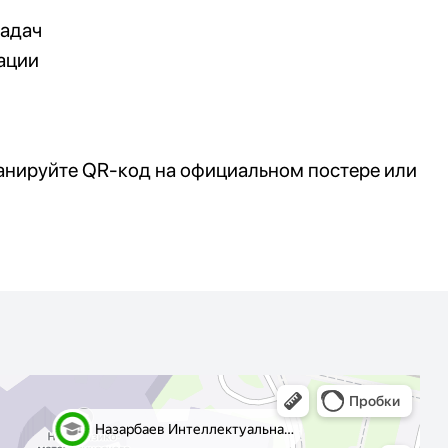
задач
ации
анируйте QR-код на официальном постере или