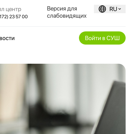
Версия для
лл центр
RU
слабовидящих
172) 23 57 00
вости
Войти в СУШ