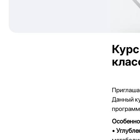
Курс
клас
Приглашае
Данный к
программы
Особеннос
• Углубле