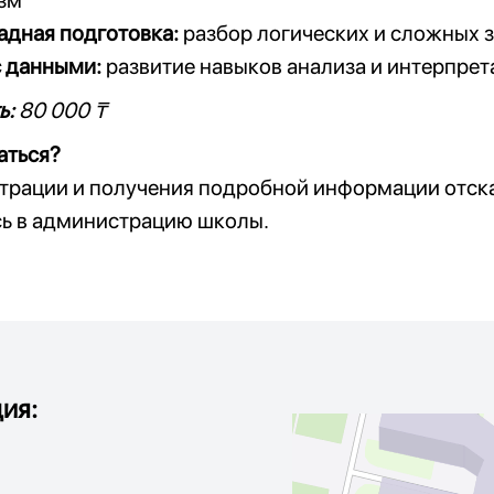
зм
адная подготовка:
разбор логических и сложных 
с данными:
развитие навыков анализа и интерпрет
ь:
80 000 ₸
аться?
страции и получения подробной информации отск
сь в администрацию школы.
ия: