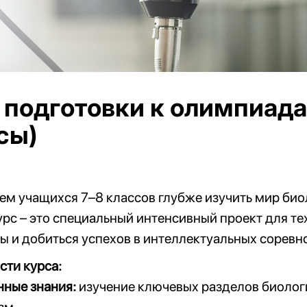
 подготовки к олимпиада
сы)
м учащихся 7–8 классов глубже изучить мир био
урс
–
это специальный интенсивный проект для тех
 и добиться успехов в интеллектуальных соревн
ти курса:
нные знания:
изучение ключевых разделов биолог