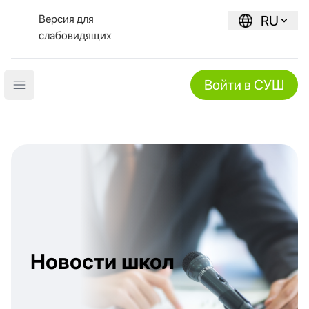
Версия для
RU
слабовидящих
Войти в СУШ
Open main menu
Новости школ