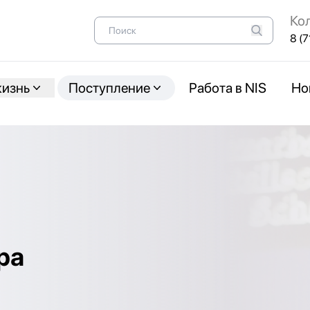
Ко
8 (7
жизнь
Поступление
Работа в NIS
Но
ра