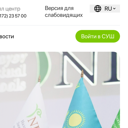
Версия для
лл центр
RU
слабовидящих
172) 23 57 00
вости
Войти в СУШ