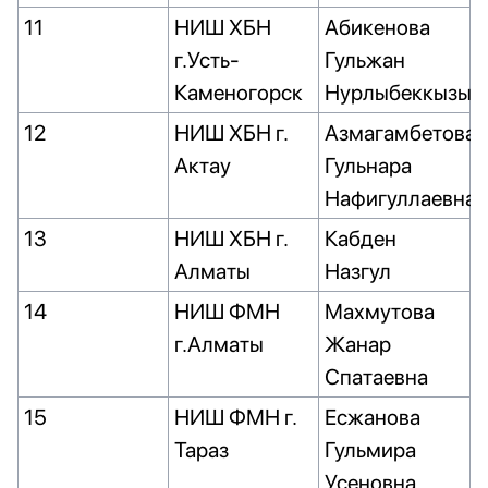
11
НИШ ХБН
Абикенова
г.Усть-
Гульжан
Каменогорск
Нурлыбеккызы
12
НИШ ХБН г.
Азмагамбетова
Актау
Гульнара
Нафигуллаевна
13
НИШ ХБН г.
Кабден
Алматы
Назгул
14
НИШ ФМН
Махмутова
г.Алматы
Жанар
Спатаевна
15
НИШ ФМН г.
Есжанова
Тараз
Гульмира
Усеновна