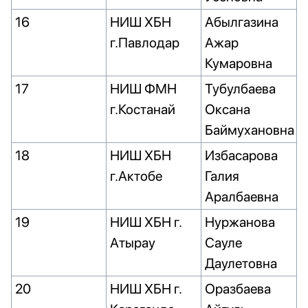
16
НИШ ХБН
Абылгазина
г.Павлодар
Ажар
Кумаровна
17
НИШ ФМН
Тубулбаева
г.Костанай
Оксана
Баймухановна
18
НИШ ХБН
Избасарова
г.Актобе
Галия
Аралбаевна
19
НИШ ХБН г.
Нуржанова
Атырау
Сауле
Даулетовна
20
НИШ ХБН г.
Оразбаева