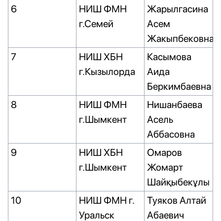
6
НИШ ФМН
Жарылгасина
г.Семей
Асем
Жакыпбековна
7
НИШ ХБН
Касымова
г.Кызылорда
Аида
Беркимбаевна
8
НИШ ФМН
Нишанбаева
г.Шымкент
Асель
Аббасовна
9
НИШ ХБН
Омаров
г.Шымкент
Жомарт
Шайқыбекұлы
10
НИШ ФМН г.
Туяков Алтай
Уральск
Абаевич