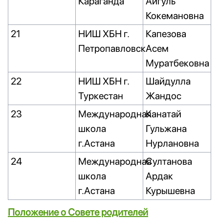
Караганда
Айгуль
Кокемановна
21
НИШ ХБН г.
Капезова
Петропавловск
Асем
Муратбековна
22
НИШ ХБН г.
Шайдулла
Туркестан
Жандос
23
Международная
Канатай
школа
Гульжана
г.Астана
Нурлановна
24
Международная
Султанова
школа
Ардак
г.Астана
Курышевна
Положение о Совете родителей