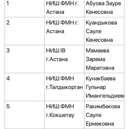
1
НИШ ФМН г.
Абуова Зауре
Астана
Кенесовна
2
НИШ ФМН г.
Куандыкова
Астана
Сауле
Кенесовна
3
НИШ IB
Мамаева
г.Астана
Зарема
Маратовна
4
НИШ ФМН
Кунакбаева
г.Талдыкорган
Гульнар
Имангельдиевн
5
НИШ ФМН
Ракимбекова
г.Кокшетау
Сауле
Ермековна