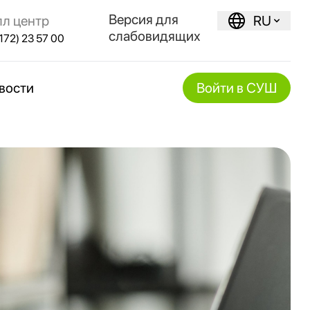
Версия для
лл центр
RU
слабовидящих
172) 23 57 00
вости
Войти в СУШ