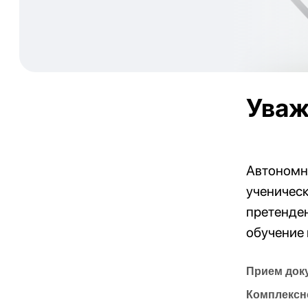
Уваж
Автономн
ученичес
претенде
обучение 
Прием доку
Комплексно