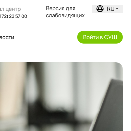
Версия для
лл центр
RU
слабовидящих
172) 23 57 00
вости
Войти в СУШ