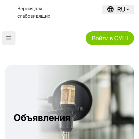
Версия для
RU
слабовидящих
Войти в СУШ
Open main menu
Объявления