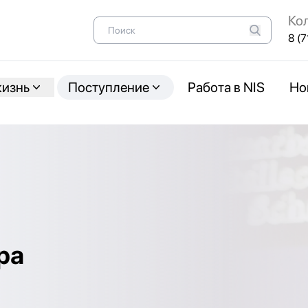
Ко
8 (7
жизнь
Поступление
Работа в NIS
Но
ра