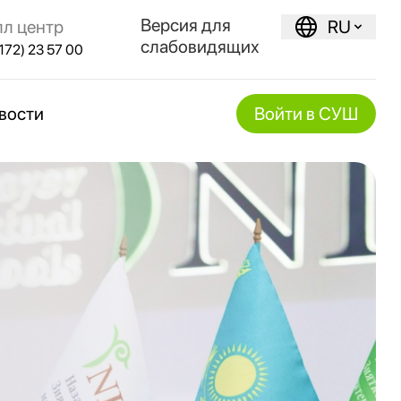
Версия для
лл центр
RU
слабовидящих
172) 23 57 00
вости
Войти в СУШ