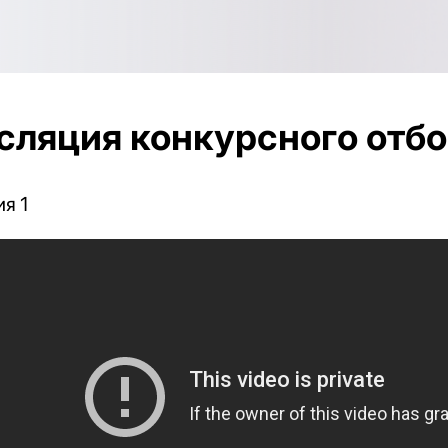
сляция конкурсного отб
я 1