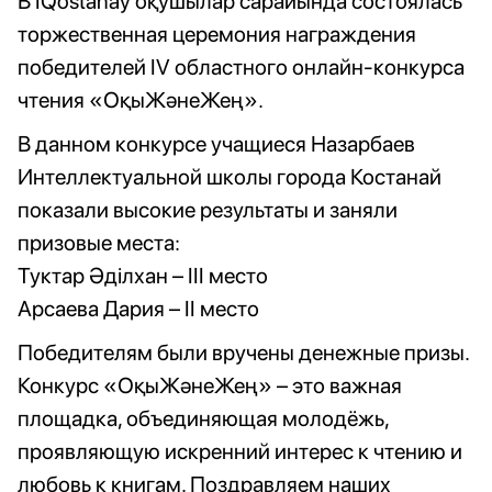
В IQostanay оқушылар сарайында состоялась
торжественная церемония награждения
победителей IV областного онлайн-конкурса
чтения «ОқыЖәнеЖең».
В данном конкурсе учащиеся Назарбаев
Интеллектуальной школы города Костанай
показали высокие результаты и заняли
призовые места:
Туктар Әділхан – III место
Арсаева Дария – II место
Победителям были вручены денежные призы.
Конкурс «ОқыЖәнеЖең» – это важная
площадка, объединяющая молодёжь,
проявляющую искренний интерес к чтению и
любовь к книгам. Поздравляем наших