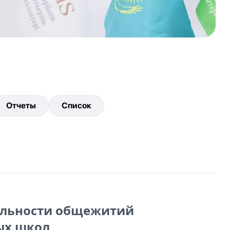
Отчеты
Список
ельности общежитий
ых школ