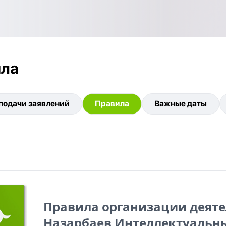
ила
подачи заявлений
Правила
Важные даты
Правила организации деят
Назарбаев Интеллектуальн