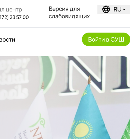
Версия для
лл центр
RU
слабовидящих
172) 23 57 00
вости
Войти в СУШ