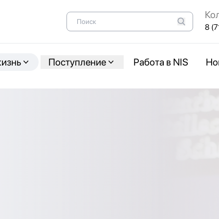
Ко
8 (7
жизнь
Поступление
Работа в NIS
Но