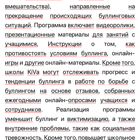
вмешательства
),
направленные
на
прекращение
происходящих
буллинговых
ситуаций
. Программа
включает
видеоролики
,
презентационные
материалы
для
занятий
с
учащимися
,
Инструкции
о том,
как
противостоять
условиям
буллинга
, онлайн-
игры
и
другие
онлайн-материалы.
Кроме
того
,
школы
KiVa
могут
отслеживать
прогресс и
тенденции
буллинга
в
работе
по
борьбе
с
буллингом
на
основе
отзывов
,
собранных
ежегодными
онлайн-
опросами
учащихся
и
сотрудников
. Реализация программы
уменьшит
буллинг и
виктимизацию
, а
также
внутренние
проблемы
,
такие
как
социальная
тревожность
.
Кроме
того
,
повышает
школьное