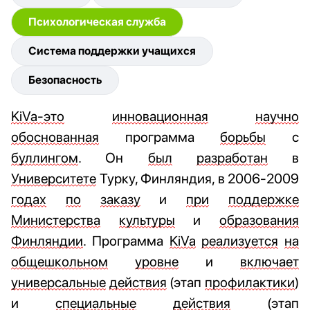
Психологическая служба
Система поддержки учащихся
Безопасность
KiVa-это
инновационная
научно
обоснованная
программа
борьбы
с
буллингом
. Он
был
разработан
в
Университете
Турку, Финляндия, в 2006-2009
годах
по
заказу
и
при
поддержке
Министерства
культуры
и
образования
Финляндии
. Программа
KiVa
реализуется
на
общешкольном
уровне
и
включает
универсальные
действия
(этап
профилактики
)
и
специальные
действия
(этап