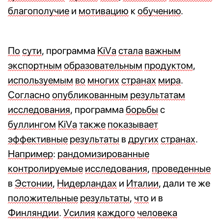
благополучие
и
мотивацию
к
обучению
.
По
сути
, программа 
KiVa
стала
важным
экспортным
образовательным
продуктом
, 
используемым
во
многих
странах
мира
. 
Согласно
опубликованным
результатам
исследования
, программа 
борьбы
 с 
буллингом
KiVa
также
показывает
эффективные
результаты
 в 
других
странах
. 
Например
: 
рандомизированные
контролируемые
исследования
, 
проведенные
в 
Эстонии
, 
Нидерландах
 и 
Италии
, дали те же 
положительные
результаты
, 
что
 и в 
Финляндии
. 
Усилия
каждого
человека