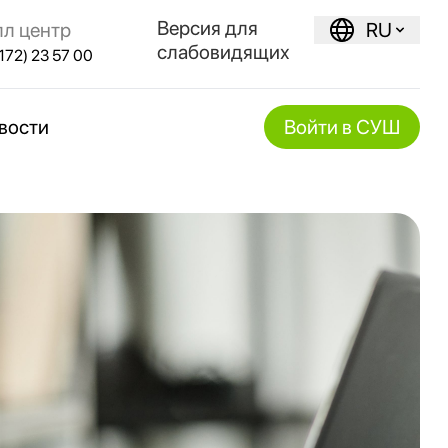
Версия для
лл центр
RU
слабовидящих
172) 23 57 00
вости
Войти в СУШ