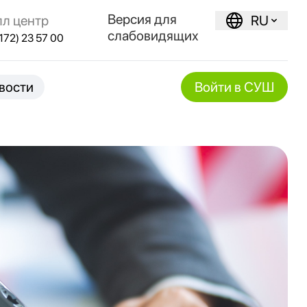
Версия для
лл центр
RU
слабовидящих
172) 23 57 00
вости
Войти в СУШ