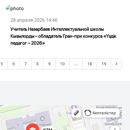
28 апреля 2026 14:46
Учитель Назарбаев Интеллектуальной школы
Кызылорды – обладатель Гран-при конкурса «Үздік
педагог – 2026»
5
6
7
8
9
10
...
18
19