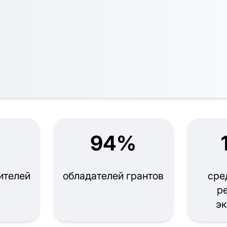
94%
ителей
обладателей грантов
сре
р
эк