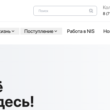
Ко
8 (7
жизнь
Поступление
Работа в NIS
Но
ё
десь!