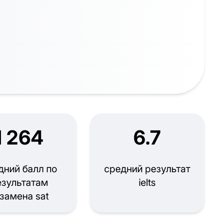
1 264
6.7
дний балл по
средний результат
езультатам
ielts
замена sat