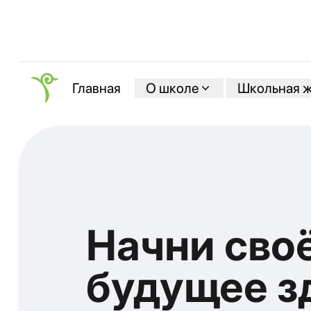
О школе
Школьная 
Главная
Начни сво
будущее з