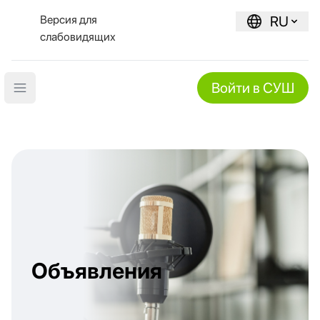
Версия для
RU
слабовидящих
Войти в СУШ
Open main menu
Объявления