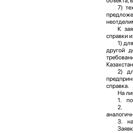
объекта, 
7) т
предложе
неотделим
К за
справки и
1) дл
другой д
требован
Казахстан
2) д
предприн
справка.
На ли
1.
по
2.
аналогич
3.
н
Заяв