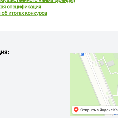
имущественного найма (аренды)
кая спецификация
 об итогах конкурса
ия: