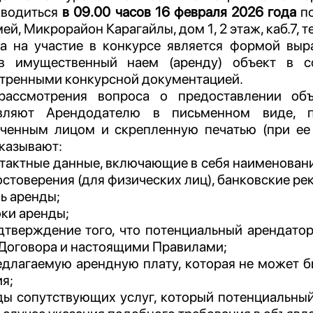
оводиться
в 09.00 часов 16 февраля 2026 года
по
ей, Микрорайон Карагайлы, дом 1, 2 этаж, каб.7, те
а на участие в конкурсе является формой выр
в имущественный наем (аренду) объект в с
тренными конкурсной документацией.
рассмотрения вопроса о предоставлении объ
авляют Арендодателю в письменном виде, 
ченным лицом и скрепленную печатью (при ее н
казывают:
нтактные данные, включающие в себя наименовани
стоверения (для физических лиц), банковские ре
ль аренды;
оки аренды;
дтверждение того, что потенциальный арендатор
 Договора и настоящими Правилами;
едлагаемую арендную плату, которая не может б
я;
ды сопутствующих услуг, который потенциальный