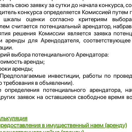
озвать свою заявку за сутки до начала конкурса,
итель конкурса определяется Комиссией путем г
й шкалы оценки согласно критериям выбора
лем считается потенциальный арендатор, набра
ятия решения Комиссии является заявка потен
и аренды для Арендодателя, соответствующее
ации.
рий выбора потенциального Арендатора:
оимость аренды;
роки аренды;
Предполагаемые инвестиции, работы по провед
 требования в объявлении).
е определения потенциального арендатора, н
других заявок на оставшееся свободное время 
алькуляция
предоставления в имущественный наем (аренду)