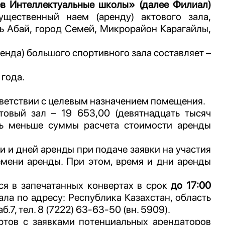
в Интеллектуальные школы» (далее Филиал)
мущественный наем (аренду)
актового зала
,
ть Абай, город Семей, Микрорайон Карагайлы,
ренда)
большого спортивного зала
составляет –
 года.
тветствии с целевым назначением помещения.
товый зал – 19 653,00 (девятнадцать тысяч
ь меньше суммы расчета стоимости аренды
 и дней аренды при подаче заявки на участия
емени аренды. При этом, время и дни аренды
я в запечатанных конвертах в срок
до 17:00
ала по адресу: Республика Казахстан, область
.7, тел. 8 (7222) 63-63-50 (вн. 5909).
ртов с заявками потенциальных арендаторов