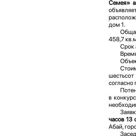
Семея» а
объявляе
расположе
дом 1.
Общая
458,7
кв.м
Срок 
Время
Объек
Стои
шестьсот 
согласно
Потен
в конкур
необходим
Заявк
часов 13 
Абай, гор
Засе