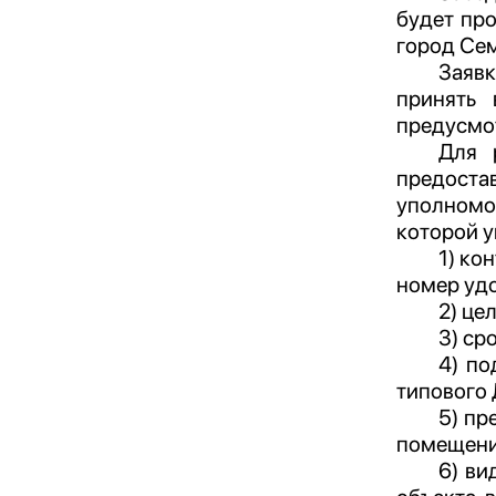
будет пр
город Сем
Заявк
принять 
предусмо
Для 
предост
уполномо
которой у
1) ко
номер удо
2) це
3) ср
4) по
типового
5) пр
помещени
6) ви