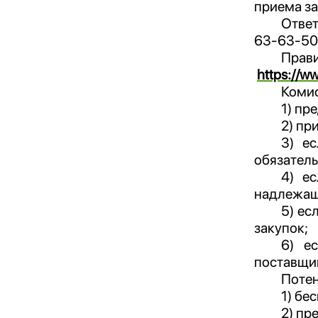
приема за
Ответ
63-63-50 
Прави
https://
Комис
1) пр
2) пр
3) е
обязатель
4) е
надлежащ
5) ес
закупок;
6) е
поставщик
Потен
1) бе
2) пр