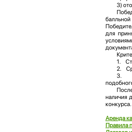
3) от
Побед
балльно
Победите
для прин
условиям
документ
Крите
1.
Ст
2.
С
3.
подобного
Посл
наличия 
конкурса.
Аренда к
Правила 