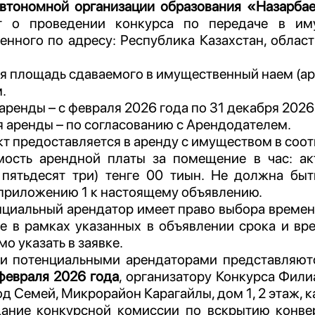
втономной организации образования «Назарбае
т о проведении конкурса по передаче в и
нного по адресу: Республика Казахстан, облас
 площадь сдаваемого в имущественный наем (а
.
аренды –
с февраля
2026 года
по 31 декабря 2026
 аренды – по согласованию с Арендодателем.
т предоставляется в аренду с имуществом в соо
мость арендной платы за помещение в час: ак
пятьдесят три) тенге 00 тиын.
Н
е должна быт
 приложению 1 к настоящему объявлению.
циальный арендатор имеет право выбора времени
се в рамках указанных в объявлении срока и вр
о указать в заявке.
и потенциальными арендаторами представляютс
февраля 2026 года
, организатору Конкурса Фили
од Семей, Микрорайон Карагайлы, дом 1, 2 этаж, каб
дание конкурсной комиссии по вскрытию конве