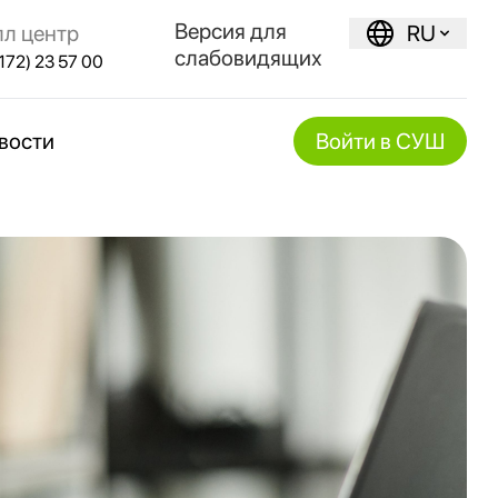
Версия для
лл центр
RU
слабовидящих
172) 23 57 00
вости
Войти в СУШ