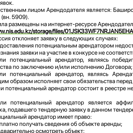
явок.
ственным лицом Арендодателя является: Баширо
(вн. 5909).
ла размещены на интернет-ресурсе Арендодател
www.nis.edu.kz/storage/files/01JSK33WF7NRJAN5E
сия отклоняет заявку в следующих случаях:
едоставления потенциальным арендатором недост
изнания заявки на участие в конкурсе не соответ
сли потенциальный арендатор, являясь побед
ства по заключению и/или исполнению Договора;
сли потенциальный арендатор, являясь Аренд
им образом исполняет свои обязательства перед
ли потенциальный арендатор состоит в реестре 
сли потенциальный арендатор является аффи
а, подавшего тендерную заявку в данном тендере
циальный арендатор имеет право:
сплатно получать сведения об объекте аренды;
едварительно осмотреть объект;