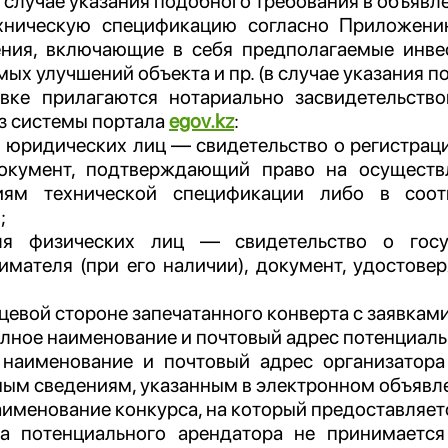
в случае указания подобного требования в объявл
ехническую спецификацию согласно Приложен
ния, включающие в себя предполагаемые инве
ых улучшений объекта и пр. (в случае указания п
явке прилагаются нотариально засвидетельст
з системы портала
egov.kz
:
я юридических лиц — свидетельство о регистрац
окумент, подтверждающий право на осуществ
иям технической спецификации либо в соот
;
ля физических лиц — свидетельство о госуд
имателя (при его наличии), документ, удостове
цевой стороне запечатанного конверта с заявкам
лное наименование и почтовый адрес потенциаль
наименование и почтовый адрес организатора
ным сведениям, указанным в электронном объявл
аименование конкурса, на который предоставляет
ка потенциального арендатора не принимается