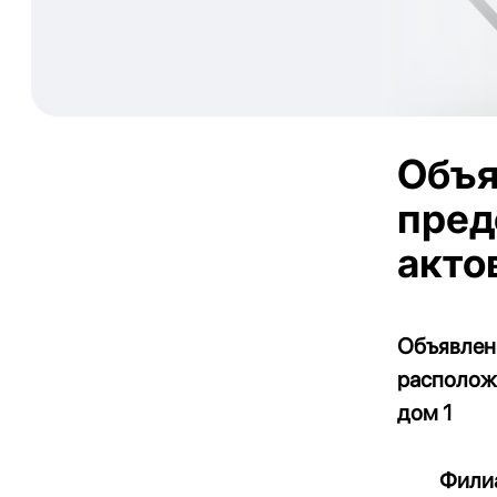
Объя
пред
акто
Объявлен
расположе
дом 1
Фили