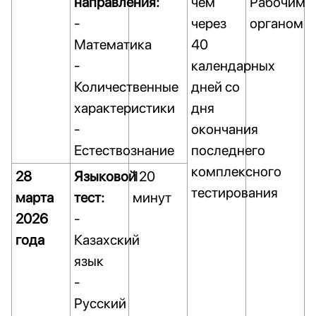
направления:
чем
Рабочим
-
через
органом
Математика
40
-
календарных
Количественные
дней со
характеристики
дня
-
окончания
Естествознание
последнего
комплексного
28
Языковой
120
тестирования
марта
тест:
минут
2026
-
года
Казахский
язык
-
Русский