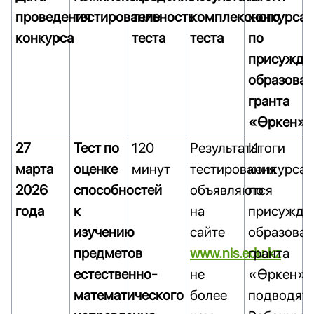
проведения
тестирование
тельность
комплексного
конкурса
конкурса
теста
теста
по
присужде
образоват
гранта
«Өркен»
27
Тест по
120
Результаты
Итоги
марта
оценке
минут
тестирования
конкурса
2026
способностей
объявляются
по
года
к
на
присужде
изучению
сайте
образоват
предметов
www.nis.edu.kz
гранта
естественно-
не
«Өркен»
математического
более
подводят