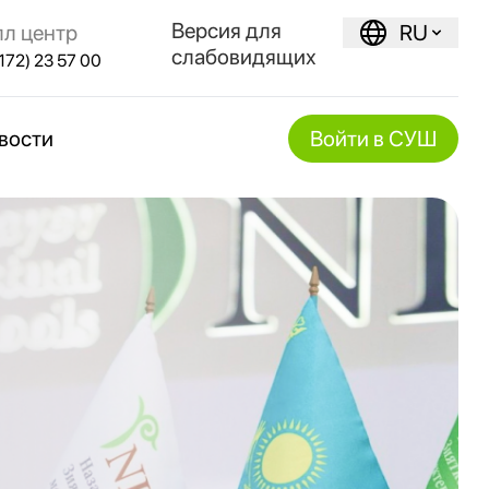
Версия для
лл центр
RU
слабовидящих
172) 23 57 00
вости
Войти в СУШ