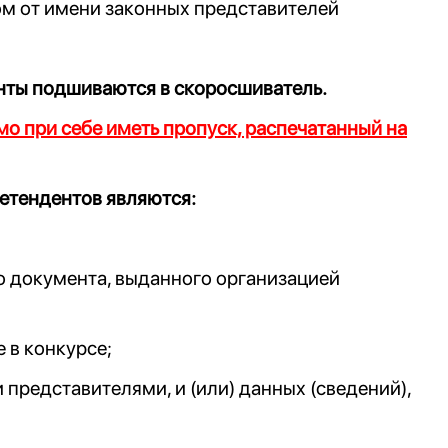
ом от имени законных представителей
нты подшиваются в скоросшиватель.
о при себе иметь пропуск, распечатанный на
ретендентов являются:
го документа, выданного организацией
 в конкурсе;
представителями, и (или) данных (сведений),