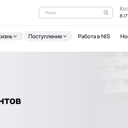
Ко
8 (7
жизнь
Поступление
Работа в NIS
Но
нтов