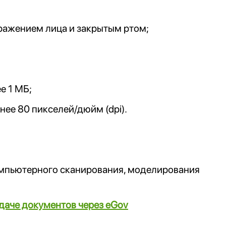
ыражением лица и закрытым ртом;
е 1 МБ;
ее 80 пикселей/дюйм (dpi).
мпьютерного сканирования, моделирования
даче документов через eGov