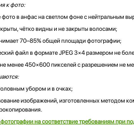
я к фото:
 фото в анфас на светлом фоне с нейтральным в
ткрыты, чётко видны и не закрыты волосами;
анимает 70–85% общей площади фотографии;
ский файл в формате JPEG 3×4 размером не боле
не менее 450×600 пикселей с разрешением не мен
шаются:
головным убором и в очках;
зование изображений, изготовленных методом ко
ерокопирования.
фотографии на соответствие требованиям при по