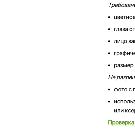
Требовани
цветное
глаза о
лицо з
графиче
размер 
Не разре
фото с 
исполь
или кс
Проверка 