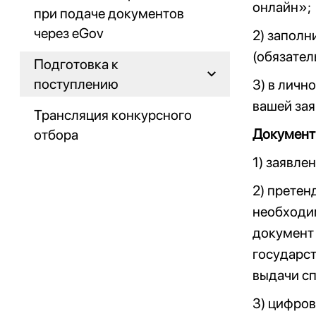
онлайн»;
при подаче документов
через eGov
2) заполн
(обязател
Подготовка к
поступлению
3) в личн
вашей зая
Трансляция конкурсного
Документы
отбора
1) заявле
2) претен
необходи
документ 
государст
выдачи сп
3) цифров