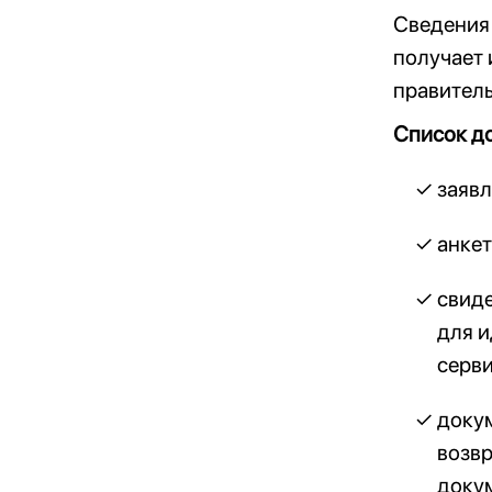
Сведения 
получает
правитель
Список д
заяв
анкет
свиде
для и
серв
докум
возвр
докум