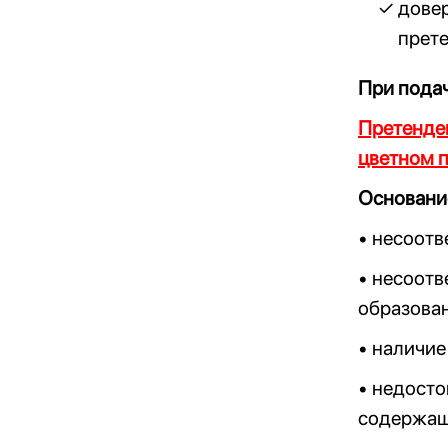
довер
прете
При пода
Претенден
цветном 
Основание
• несоотв
• несоотв
образован
• наличие
• недосто
содержащ