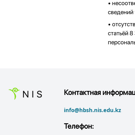
• несоотв
сведений
• отсутст
статьёй 8
персонал
Контактная информац
info@hbsh.nis.edu.kz
Телефон: