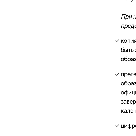
При 
пред
копия
быть
образ
прет
образ
офици
завер
кален
цифро