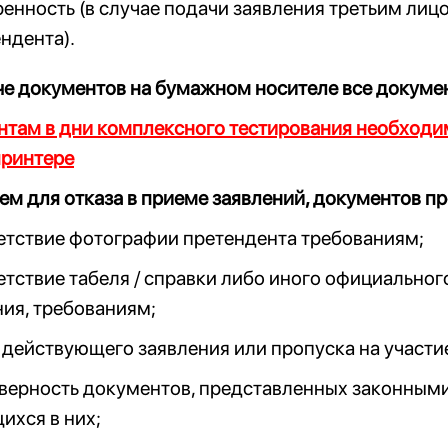
енность (в случае подачи заявления третьим лиц
ндента).
че документов на бумажном носителе все докуме
там в дни комплексного тестирования необходим
принтере
м для отказа в приеме заявлений, документов п
етствие фотографии претендента требованиям;
етствие табеля / справки либо иного официально
ия, требованиям;
 действующего заявления или пропуска на участие
верность документов, представленных законными 
ихся в них;