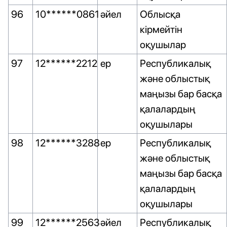
96
10******0861
әйел
Облысқа
кірмейтін
оқушылар
97
12******2212
ер
Республикалық
және облыстық
маңызы бар басқа
қалалардың
оқушылары
98
12******3288
ер
Республикалық
және облыстық
маңызы бар басқа
қалалардың
оқушылары
99
12******2563
әйел
Республикалық