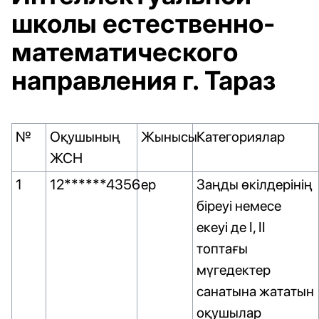
школы естественно-
математического
направления г. Тараз
№
Оқушының
Жынысы
Категориялар
ЖСН
1
12******4356
ер
Заңды өкілдерінің
біреуі немесе
екеуі де I, II
топтағы
мүгедектер
санатына жататын
оқушылар