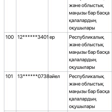
және облыстық
маңызы бар басқа
қалалардың
оқушылары
100
12******3401
ер
Республикалық
және облыстық
маңызы бар басқа
қалалардың
оқушылары
101
13******0738
әйел
Республикалық
және облыстық
маңызы бар басқа
қалалардың
оқушылары