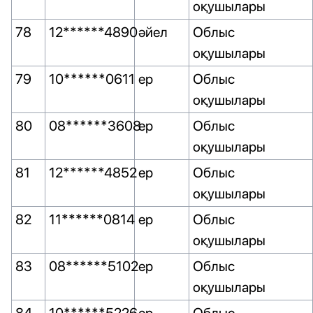
оқушылары
78
12******4890
әйел
Облыс
оқушылары
79
10******0611
ер
Облыс
оқушылары
80
08******3608
ер
Облыс
оқушылары
81
12******4852
ер
Облыс
оқушылары
82
11******0814
ер
Облыс
оқушылары
83
08******5102
ер
Облыс
оқушылары