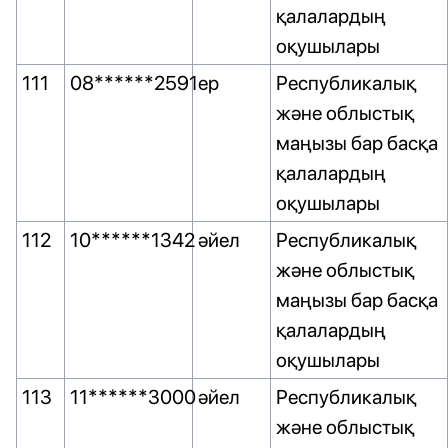
қалалардың
оқушылары
111
08******2591
ер
Республикалық
және облыстық
маңызы бар басқа
қалалардың
оқушылары
112
10******1342
әйел
Республикалық
және облыстық
маңызы бар басқа
қалалардың
оқушылары
113
11******3000
әйел
Республикалық
және облыстық