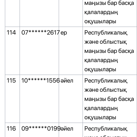
маңызы бар басқа
қалалардың
оқушылары
114
07******2617
ер
Республикалық
және облыстық
маңызы бар басқа
қалалардың
оқушылары
115
10******1556
әйел
Республикалық
және облыстық
маңызы бар басқа
қалалардың
оқушылары
116
09******0199
әйел
Республикалық