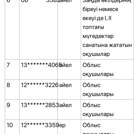
6
08******3582
әйел
Заңды өкілдерінің
біреуі немесе
екеуі де I, II
топтағы
мүгедектер
санатына жататын
оқушылар
7
13*******4065
әйел
Облыс
оқушылары
8
12******3226
әйел
Облыс
оқушылары
9
13******2853
әйел
Облыс
оқушылары
10
12******3359
ер
Облыс