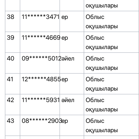
оқушылары
38
11******3471
ер
Облыс
оқушылары
39
11******4669
ер
Облыс
оқушылары
40
09******5012
әйел
Облыс
оқушылары
41
12******4855
ер
Облыс
оқушылары
42
11******5931
әйел
Облыс
оқушылары
43
08******2903
ер
Облыс
оқушылары