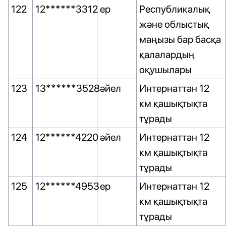
122
12******3312
ер
Республикалық
және облыстық
маңызы бар басқа
қалалардың
оқушылары
123
13******3528
әйел
Интернаттан 12
км қашықтықта
тұрады
124
12******4220
әйел
Интернаттан 12
км қашықтықта
тұрады
125
12******4953
ер
Интернаттан 12
км қашықтықта
тұрады