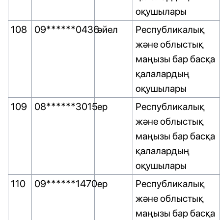
оқушылары
108
09******0436
әйел
Республикалық
және облыстық
маңызы бар басқа
қалалардың
оқушылары
109
08******3015
ер
Республикалық
және облыстық
маңызы бар басқа
қалалардың
оқушылары
110
09******1470
ер
Республикалық
және облыстық
маңызы бар басқа