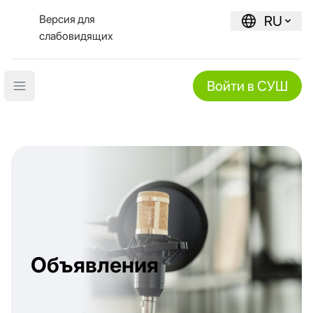
Версия для
RU
слабовидящих
Войти в СУШ
Open main menu
Объявления