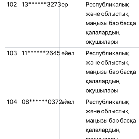
102
13******3273
ер
Республикалық
және облыстық
маңызы бар басқа
қалалардың
оқушылары
103
11******2645
әйел
Республикалық
және облыстық
маңызы бар басқа
қалалардың
оқушылары
104
08******0372
әйел
Республикалық
және облыстық
маңызы бар басқа
қалалардың