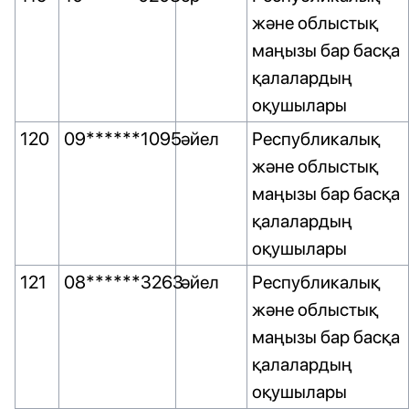
және облыстық
маңызы бар басқа
қалалардың
оқушылары
120
09******1095
әйел
Республикалық
және облыстық
маңызы бар басқа
қалалардың
оқушылары
121
08******3263
әйел
Республикалық
және облыстық
маңызы бар басқа
қалалардың
оқушылары