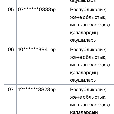
оқушылары
105
07******0333
ер
Республикалық
және облыстық
маңызы бар басқа
қалалардың
оқушылары
106
10******3941
ер
Республикалық
және облыстық
маңызы бар басқа
қалалардың
оқушылары
107
12******3823
ер
Республикалық
және облыстық
маңызы бар басқа
қалалардың