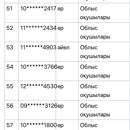
51
10******2417
ер
Облыс
оқушылары
52
11******2434
ер
Облыс
оқушылары
53
11******4903
әйел
Облыс
оқушылары
54
10******3766
ер
Облыс
оқушылары
55
12******4530
ер
Облыс
оқушылары
56
09******3126
ер
Облыс
оқушылары
57
10******1800
ер
Облыс