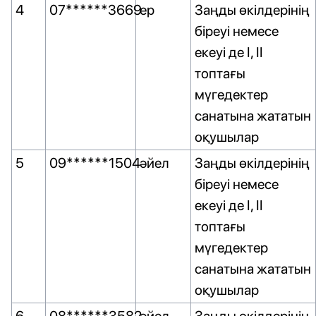
4
07******3669
ер
Заңды өкілдерінің
біреуі немесе
екеуі де I, II
топтағы
мүгедектер
санатына жататын
оқушылар
5
09******1504
әйел
Заңды өкілдерінің
біреуі немесе
екеуі де I, II
топтағы
мүгедектер
санатына жататын
оқушылар