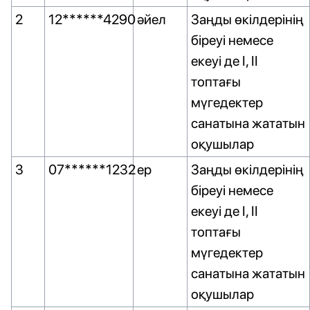
2
12******4290
әйел
Заңды өкілдерінің
біреуі немесе
екеуі де I, II
топтағы
мүгедектер
санатына жататын
оқушылар
3
07******1232
ер
Заңды өкілдерінің
біреуі немесе
екеуі де I, II
топтағы
мүгедектер
санатына жататын
оқушылар