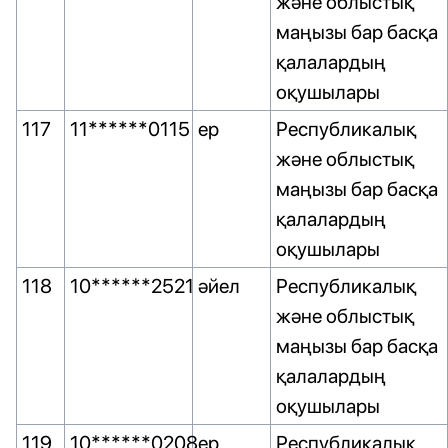
және облыстық
маңызы бар басқа
қалалардың
оқушылары
117
11******0115
ер
Республикалық
және облыстық
маңызы бар басқа
қалалардың
оқушылары
118
10******2521
әйел
Республикалық
және облыстық
маңызы бар басқа
қалалардың
оқушылары
119
10******0208
ер
Республикалық