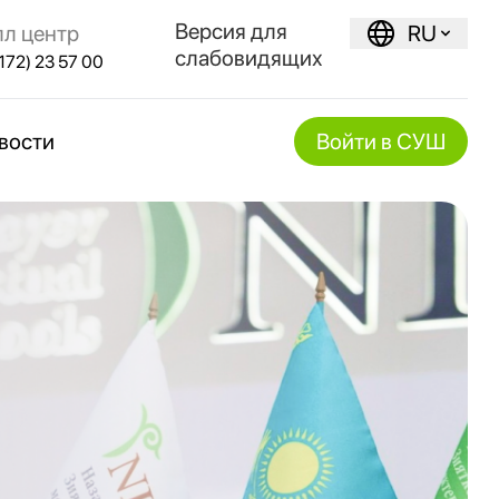
Версия для
лл центр
RU
слабовидящих
172) 23 57 00
вости
Войти в СУШ