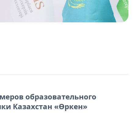
меров образовательного
ики Казахстан «Өркен»