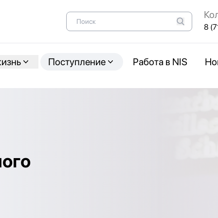
Ко
8 (7
жизнь
Поступление
Работа в NIS
Но
ного