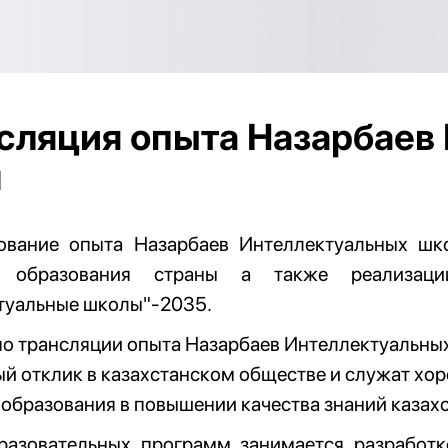
сляция опыта Назарбаев
л
ование опыта Назарбаев Интеллектуальных шк
о образования страны а также реализац
туальные школы"-2035.
по трансляции опыта Назарбаев Интеллектуальны
й отклик в казахстанском обществе и служат хо
 образования в повышении качества знаний казах
разовательных программ занимается разработк