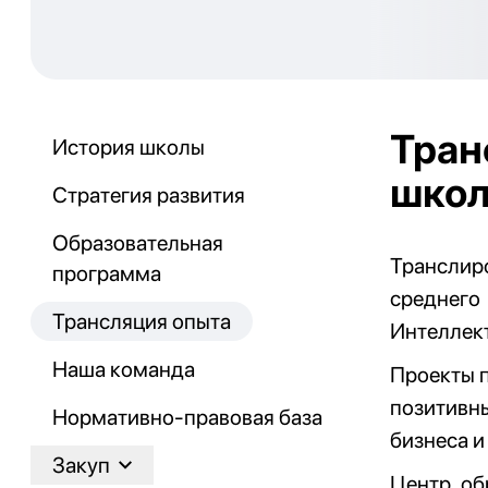
Тран
История школы
шко
Стратегия развития
Образовательная
Транслир
программа
среднег
Трансляция опыта
Интеллек
Наша команда
Проекты 
позитивны
Нормативно-правовая база
бизнеса и
Закуп
Центр об