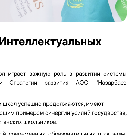
 Интеллектуальных
ол играет важную роль в развитии системы
ии Стратегии развития АОО "Назарбаев
х школ успешно продолжаются, имеют
рошим примером синергии усилий государства,
станских школьников.
ой современных образовательных программ,