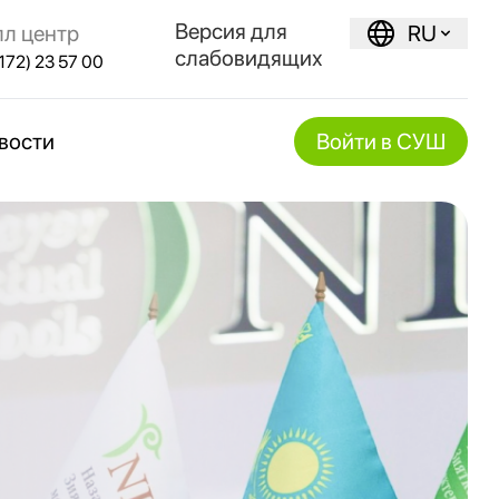
Версия для
лл центр
RU
слабовидящих
172) 23 57 00
вости
Войти в СУШ