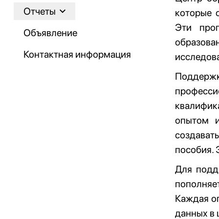
Отчеты
которые 
Эти про
Объявление
образов
Контактная информация
исследов
Поддержк
професси
квалифик
опытом и
создават
пособия. 
Для подд
пополняе
Каждая о
данных в 