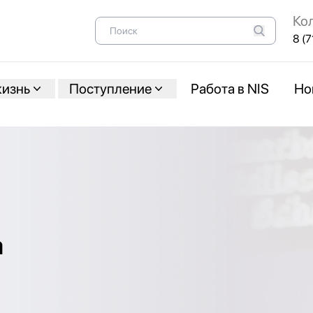
Ко
8 (7
жизнь
Поступление
Работа в NIS
Но
а