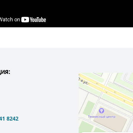
ия:
241 8242