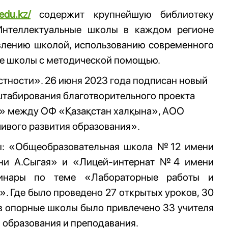
.edu.kz/
содержит крупнейшую библиотеку
 Интеллектуальные школы в каждом регионе
авлению школой, использованию современного
ые школы с методической помощью.
стности». 26 июня 2023 года подписан новый
штабирования благотворительного проекта
и» между ОФ «Қазақстан халқына», АОО
ивого развития образования».
лы: «Общеобразовательная школа №12 имени
ни А.Сыгая» и «Лицей-интернат №4 имени
минары по теме «Лабораторные работы и
. Где было проведено 27 открытых уроков, 30
 в опорные школы было привлечено 33 учителя
 образования и преподавания.