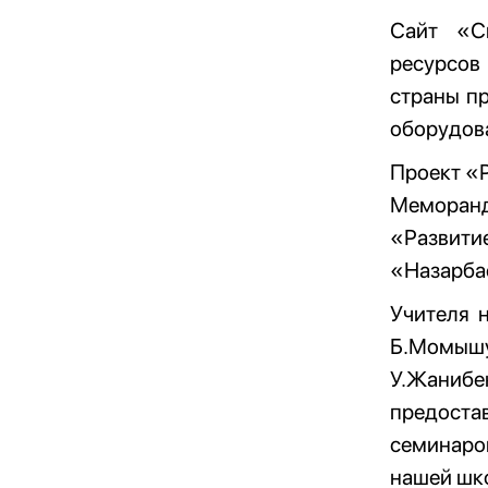
Сайт «С
ресурсов
страны п
оборудова
Проект «Р
Меморанд
«Развити
«Назарба
Учителя 
Б.Момыш
У.Жаниб
предостав
семинаров
нашей шко