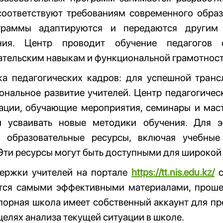
соответствуют требованиям современного обра
граммы адаптируются и передаются другим 
ания. Центр проводит обучение педагогов
ательским навыкам и функциональной грамотност
а педагогических кадров: для успешной транс
ональное развитие учителей. Центр педагогичес
ации, обучающие мероприятия, семинары и маст
 усваивать новые методики обучения. Для 
ь образовательные ресурсы, включая учебны
Эти ресурсы могут быть доступными для широкой 
ержки учителей на портале
https://tt.nis.edu.kz/
с
тся самыми эффективными материалами, проше
порная школа имеет собственный аккаунт для пр
целях анализа текущей ситуации в школе.