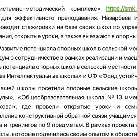
истемно-методический комплекс»
https://smk
 для эффективного преподавания. Назарбаев
роводят стажировки на базе своих школ по упр
ния, открытые уроки, а также выезжают в опорн
азвитие потенциала опорных школ в сельской ме
ум о сотрудничестве в рамках реализации и мас
е потенциала опорных школ в сельской местност
ев Интеллектуальные школы» и ОФ «Фонд устойч
нашей школы посетили опорные сельские шко
улы», «Общеобразовательная школа №13 име
екова», где провели открытые уроки и се
ление конструктивной обратной связи учащимся»
 и тренингов по 9 предметам. В рамках проекта
лы, которые поделились своим опытом в области