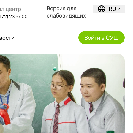
Версия для
лл центр
RU
слабовидящих
172) 23 57 00
вости
Войти в СУШ