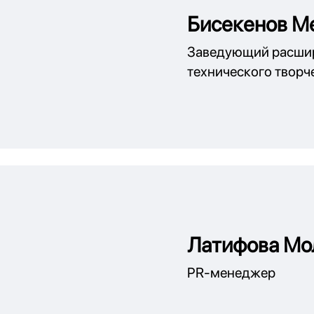
Бисекенов М
Заведующий расшир
технического творч
Латифова Мо
PR-менеджер