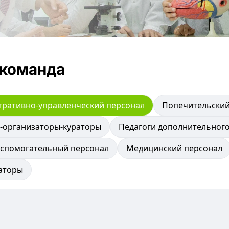
 команда
тративно-управленческий персонал
Попечительский
-организаторы-кураторы
Педагоги дополнительног
вспомогательный персонал
Медицинский персонал
аторы