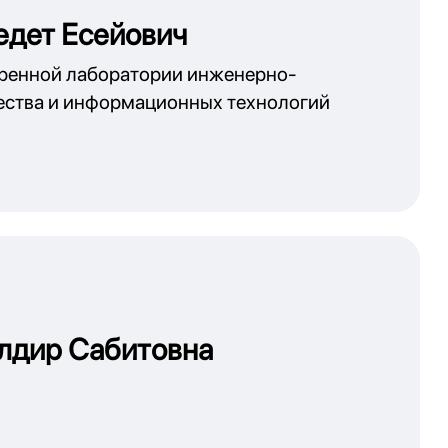
едет Есейович
енной лаборатории инженерно-
ества и информационных технологий
лдир Сабитовна