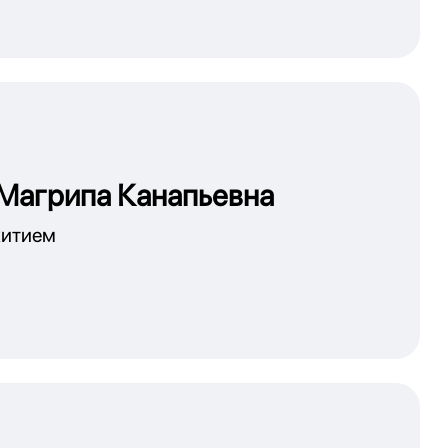
Магрипа Канапьевна
итием