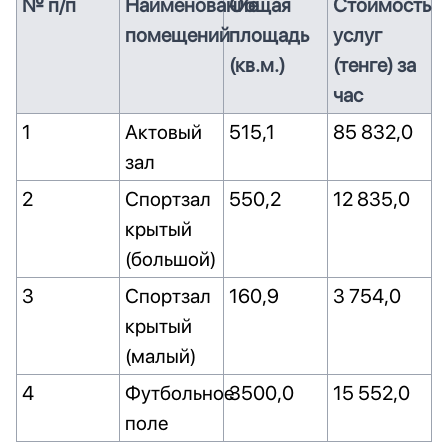
№ п/п
Наименование
Общая
Стоимость
помещений
площадь
услуг
(кв.м.)
(тенге) за
час
1
Актовый
515,1
85 832,0
зал
2
Спортзал
550,2
12 835,0
крытый
(большой)
3
Спортзал
160,9
3 754,0
крытый
(малый)
4
Футбольное
3500,0
15 552,0
поле