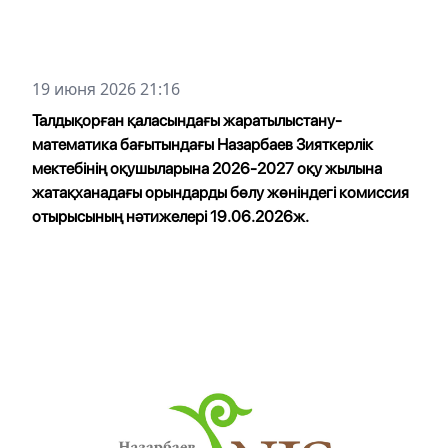
19 июня 2026 21:16
Талдықорған қаласындағы жаратылыстану-
математика бағытындағы Назарбаев Зияткерлік
мектебінің оқушыларына 2026-2027 оқу жылына
жатақханадағы орындарды бөлу жөніндегі комиссия
отырысының нәтижелері 19.06.2026ж.