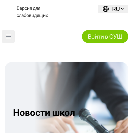
Версия для
RU
слабовидящих
Войти в СУШ
Open main menu
Новости школ